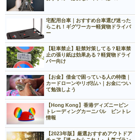
宅配用台車｜おすすめ台車選び迷った
らこれ！ギグワーカー軽貨物ドライバ
ー
【駐車禁止】駐禁対策してる？駐車禁
止の張り紙は効果ある？軽貨物ドライ
バー向け
【お金】借金で困っている人の特徴｜
カードローンやリボ払い｜お金につい
て勉強しよう
【Hong Kong】香港ディズニーピン
トレーディングカーニバル ピントレ
情報
【2023年版】厳選おすすめアウトドア
チェア『迷ったらこれ！』人気ブラン