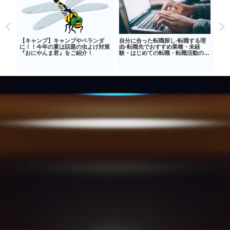
ン①
【キャンプ】キャンプやベランダ
自分に合った転職探し‐転職する理
【生
に！！今年の夏は話題の虫よけ対策
由‐転職先でおすすめ業種・未経
のお
『おにやんま君』をご紹介！
験・はじめての転職・転職活動のは
詰め
じめ方