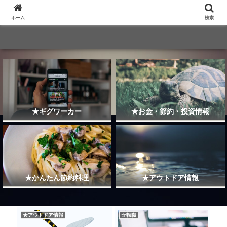
ホーム
検索
★ギグワーカー
★お金・節約・投資情報
★かんたん節約料理
★アウトドア情報
★アウトドア情報
☆転職
★