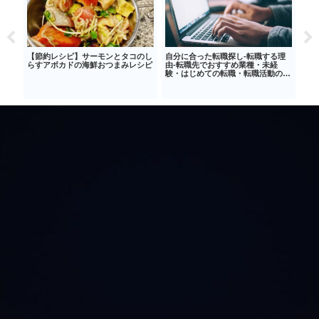
るツ
【節約レシピ】サーモンとタコのし
自分に合った転職探し‐転職する理
たま
ちゃ
らすアボカドの海鮮おつまみレシピ
由‐転職先でおすすめ業種・未経
バラ
験・はじめての転職・転職活動のは
ピ
じめ方