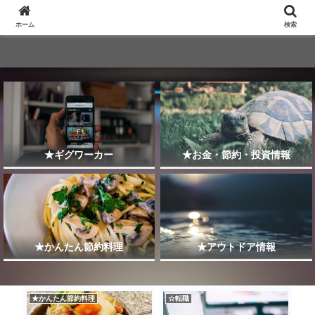
ホーム
検索
★ギグワーカー
★お金・節約・投資情報
★かんたん節約料理
★アウトドア情報
★かんたん節約料理
☆転職
★