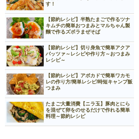
す！
【節約レシピ】半熟たまごで作るツナ
キムチの簡単おつまみとマルちゃん製
麵で作るズボラまぜそば
【節約レシピ】切り身魚で簡単アクア
パッツァ～レシピや作り方～おつまみ
レシピ～
【節約レシピ】アボカドで簡単ワカモ
レの作り方/簡単レシピ/時短キャンプ飯
つまみ
たまご大量消費【ニラ玉】豚肉とにら
を混ぜて卵をのせるだけで作れる簡単
料理～節約レシピ