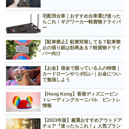
宅配用台車｜おすすめ台車選び迷った
らこれ！ギグワーカー軽貨物ドライバ
ー
【駐車禁止】駐禁対策してる？駐車禁
止の張り紙は効果ある？軽貨物ドライ
バー向け
【お金】借金で困っている人の特徴｜
カードローンやリボ払い｜お金につい
て勉強しよう
【Hong Kong】香港ディズニーピン
トレーディングカーニバル ピントレ
情報
【2023年版】厳選おすすめアウトドア
チェア『迷ったらこれ！』人気ブラン