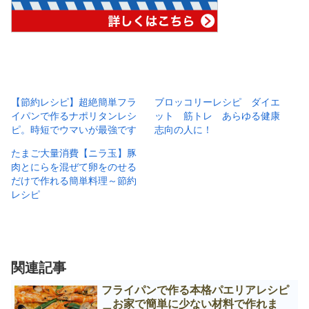
【節約レシピ】超絶簡単フラ
ブロッコリーレシピ ダイエ
イパンで作るナポリタンレシ
ット 筋トレ あらゆる健康
ピ。時短でウマいが最強です
志向の人に！
たまご大量消費【ニラ玉】豚
肉とにらを混ぜて卵をのせる
だけで作れる簡単料理～節約
レシピ
関連記事
フライパンで作る本格パエリアレシピ
＿お家で簡単に少ない材料で作れま