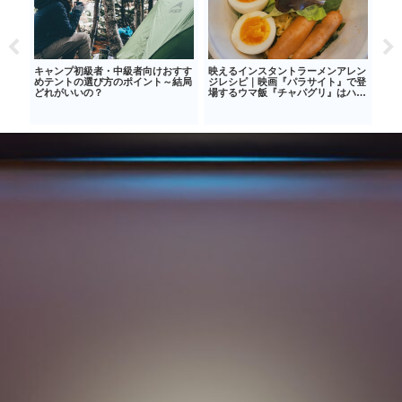
巻
キャンプ初級者・中級者向けおすす
映えるインスタントラーメンアレン
アマ
時短
めテントの選び方のポイント～結局
ジレシピ｜映画『パラサイト』で登
いに
どれがいいの？
場するウマ飯『チャパグリ』はハマ
る美味しさ