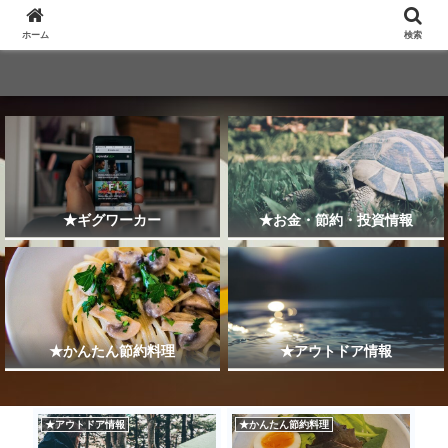
ホーム
検索
★ギグワーカー
★お金・節約・投資情報
★かんたん節約料理
★アウトドア情報
★アウトドア情報
★かんたん節約料理
★