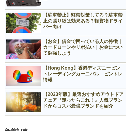
ー
【駐車禁止】駐禁対策してる？駐車禁
止の張り紙は効果ある？軽貨物ドライ
バー向け
【お金】借金で困っている人の特徴｜
カードローンやリボ払い｜お金につい
て勉強しよう
【Hong Kong】香港ディズニーピン
トレーディングカーニバル ピントレ
情報
【2023年版】厳選おすすめアウトドア
チェア『迷ったらこれ！』人気ブラン
ドからコスパ最強ブランドを紹介