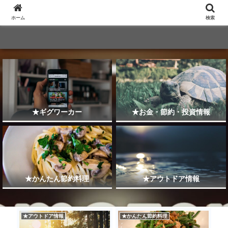
ホーム
検索
★ギグワーカー
★お金・節約・投資情報
★かんたん節約料理
★アウトドア情報
★アウトドア情報
★かんたん節約料理
★