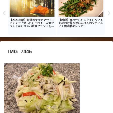
る理
【2023年版】厳選おすすめアウトド
【料理】食べだしたら止まらない！
【節
経
アチェア『迷ったらこれ！』人気ブ
旬のお野菜さやいんげんのツナにん
モレ
のは
ランドからコスパ最強ブランドを紹
にく醬油炒めレシピ！
ンプ
介
IMG_7445