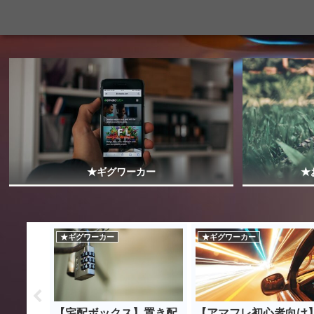
★ギグワーカー
★
報
★ギグワーカー
★ギグワーカー
出来ない
【宅配ボックス】置き配
【アマフレ初心者向け