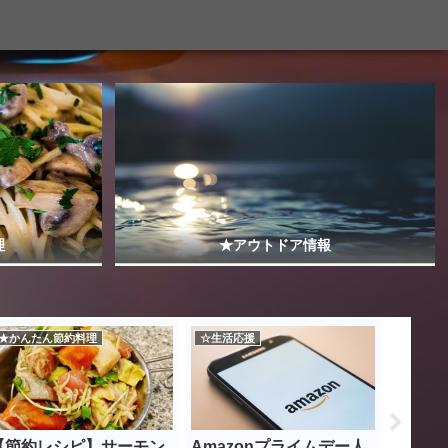
理
★アウトドア情報
★かんたん節約料理
☆生活応援
☆生活応
【節約レシピ】サーモン
Amazonプライムデー人
【生活