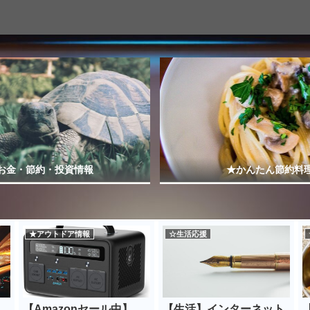
お金・節約・投資情報
★かんたん節約料
★アウトドア情報
☆生活応援
】
【Amazonセール中】
【生活】インターネット