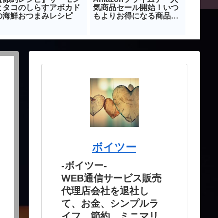
とタコのしらすアボカド
気商品セール開始！いつ
ら『て
の海鮮おつまみレシピ
もよりお得になる商品を
知って
紹介！
る食品
ボイツー
-ボイツー-
WEB通信サービス販売
代理店会社を退社し
て、お金、シンプルラ
イフ、節約、ミニマリ