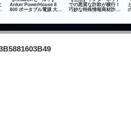
と
Anker PowerHouse II
での悪質な詐欺が横行！
ら
800 ポータブル電源 大容
巧妙な特殊情報商材詐欺
量 20％オフ
に合った場合！
3B5881603B49