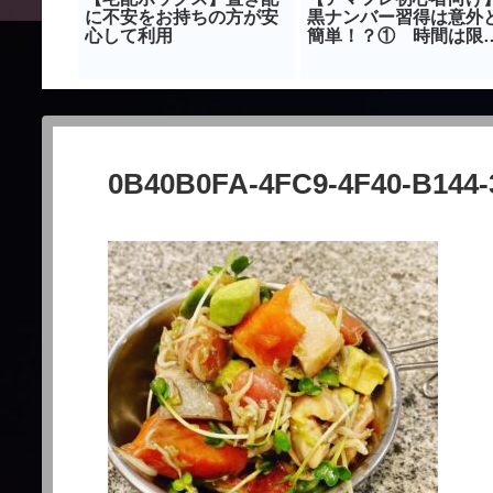
持ちにな
に不安をお持ちの方が安
黒ナンバー習得は意外
貯める方
心して利用
簡単！？① 時間は限
け出す方
れている
0B40B0FA-4FC9-4F40-B144-