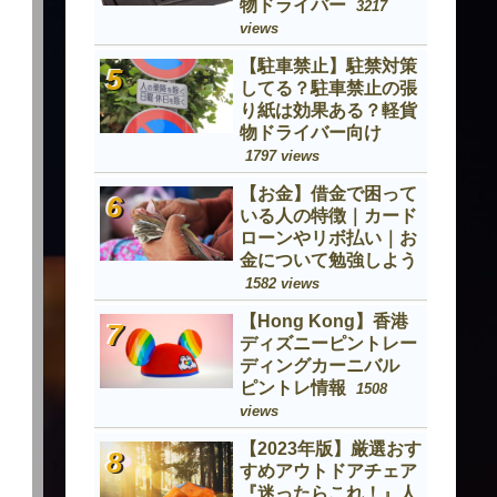
物ドライバー
3217
views
【駐車禁止】駐禁対策
してる？駐車禁止の張
り紙は効果ある？軽貨
物ドライバー向け
1797 views
【お金】借金で困って
いる人の特徴｜カード
ローンやリボ払い｜お
金について勉強しよう
1582 views
【Hong Kong】香港
ディズニーピントレー
ディングカーニバル
ピントレ情報
1508
views
【2023年版】厳選おす
すめアウトドアチェア
『迷ったらこれ！』人