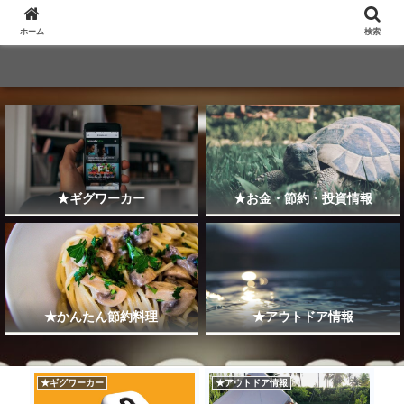
ホーム
検索
★ギグワーカー
★お金・節約・投資情報
★かんたん節約料理
★アウトドア情報
★ギグワーカー
★アウトドア情報
★