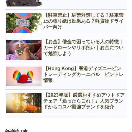
ー
【駐車禁止】駐禁対策してる？駐車禁
止の張り紙は効果ある？軽貨物ドライ
バー向け
【お金】借金で困っている人の特徴｜
カードローンやリボ払い｜お金につい
て勉強しよう
【Hong Kong】香港ディズニーピン
トレーディングカーニバル ピントレ
情報
【2023年版】厳選おすすめアウトドア
チェア『迷ったらこれ！』人気ブラン
ドからコスパ最強ブランドを紹介