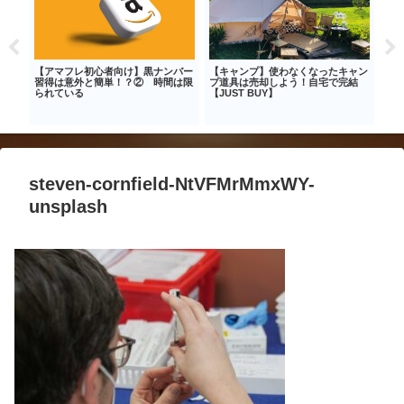
る豚
【アマフレ初心者向け】黒ナンバー
【キャンプ】使わなくなったキャン
【節
シ
習得は意外と簡単！？② 時間は限
プ道具は売却しよう！自宅で完結
らす
られている
【JUST BUY】
steven-cornfield-NtVFMrMmxWY-
unsplash