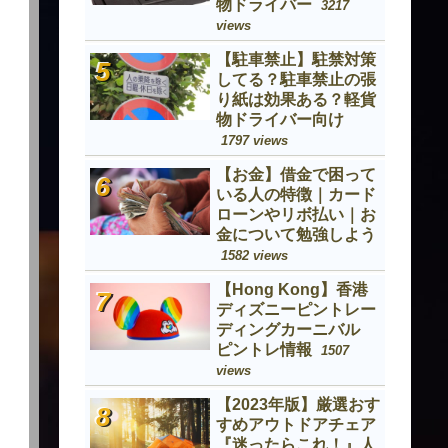
物ドライバー
3217
views
【駐車禁止】駐禁対策
してる？駐車禁止の張
り紙は効果ある？軽貨
物ドライバー向け
1797 views
【お金】借金で困って
いる人の特徴｜カード
ローンやリボ払い｜お
金について勉強しよう
1582 views
【Hong Kong】香港
ディズニーピントレー
ディングカーニバル
ピントレ情報
1507
views
【2023年版】厳選おす
すめアウトドアチェア
『迷ったらこれ！』人