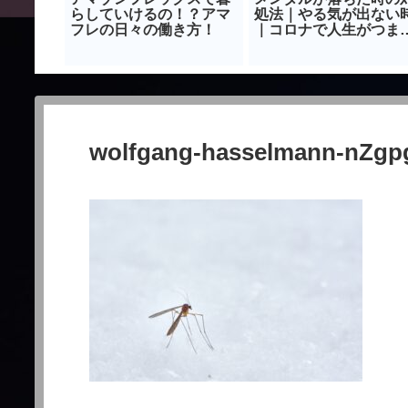
しよう。
らしていけるの！？アマ
処法｜やる気が出ない
なる理由
フレの日々の働き方！
｜コロナで人生がつま
ない時｜【保存版】
wolfgang-hasselmann-nZgp