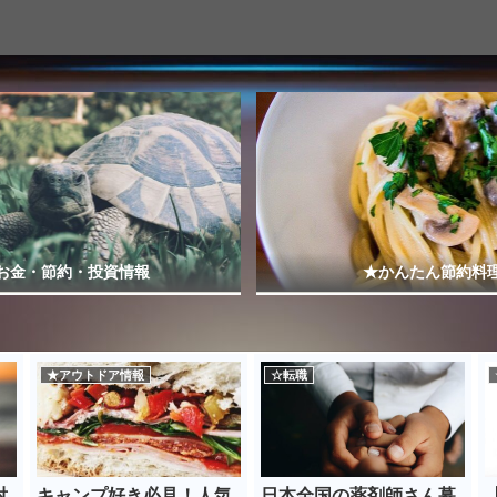
お金・節約・投資情報
★かんたん節約料
★アウトドア情報
☆転職
対
キャンプ好き必見！人気
日本全国の薬剤師さん募