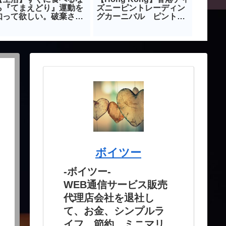
ら『てまえどり』運動を
ズニーピントレーディン
のはじ
知って欲しい。破棄され
グカーニバル ピントレ
イバー
る食品を減らそう。
情報
法｜Ama
ボイツー
-ボイツー-
WEB通信サービス販売
代理店会社を退社し
て、お金、シンプルラ
イフ、節約、ミニマリ