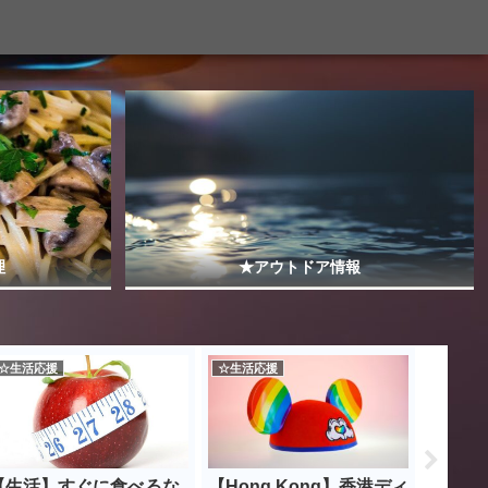
理
★アウトドア情報
☆生活応援
☆生活応援
★ギグワ
【生活】すぐに食べるな
【Hong Kong】香港ディ
アマゾ