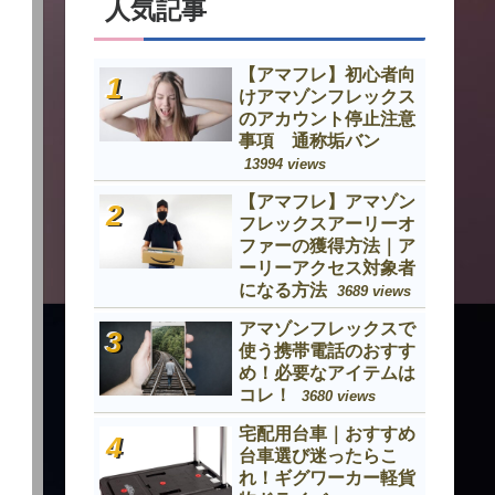
人気記事
【アマフレ】初心者向
けアマゾンフレックス
のアカウント停止注意
事項 通称垢バン
13994 views
【アマフレ】アマゾン
フレックスアーリーオ
ファーの獲得方法｜ア
ーリーアクセス対象者
になる方法
3689 views
アマゾンフレックスで
使う携帯電話のおすす
め！必要なアイテムは
コレ！
3680 views
宅配用台車｜おすすめ
台車選び迷ったらこ
れ！ギグワーカー軽貨