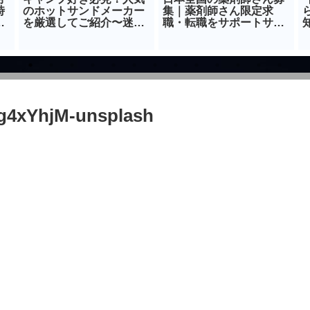
時
のホットサンドメーカー
集｜薬剤師さん限定求
ら
を厳選してご紹介〜迷っ
職・転職をサポートサイ
たら直感で購入編〜
ト
g4xYhjM-unsplash