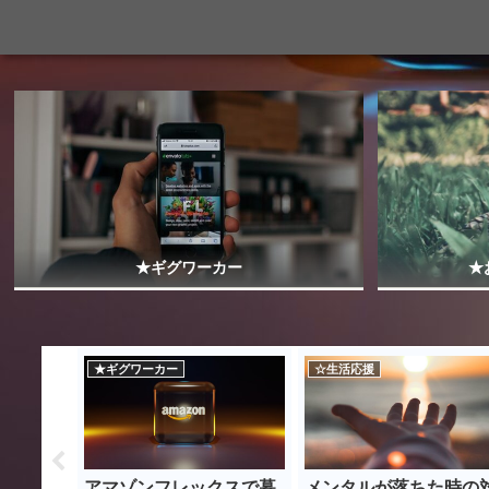
★ギグワーカー
★
★ギグワーカー
☆生活応援
マゾンフ
アマゾンフレックスで暮
メンタルが落ちた時の