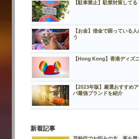
【駐車禁止】駐禁対策してる
【お金】借金で困っている人
う
【Hong Kong】香港デ
【2023年版】厳選おすす
パ最強ブランドを紹介
新着記事
花粉症でお悩みの方 薬を買う