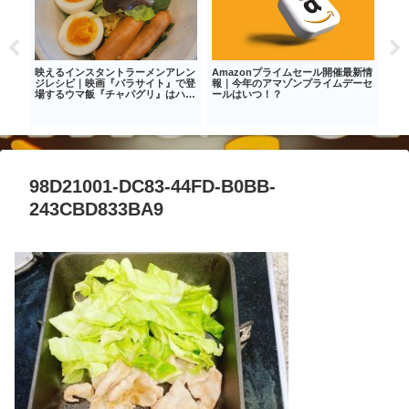
て保
映えるインスタントラーメンアレン
Amazonプライムセール開催最新情
自分
メリ
ジレシピ｜映画『パラサイト』で登
報｜今年のアマゾンプライムデーセ
由‐
場するウマ飯『チャパグリ』はハマ
ールはいつ！？
験・
る美味しさ
じめ
98D21001-DC83-44FD-B0BB-
243CBD833BA9