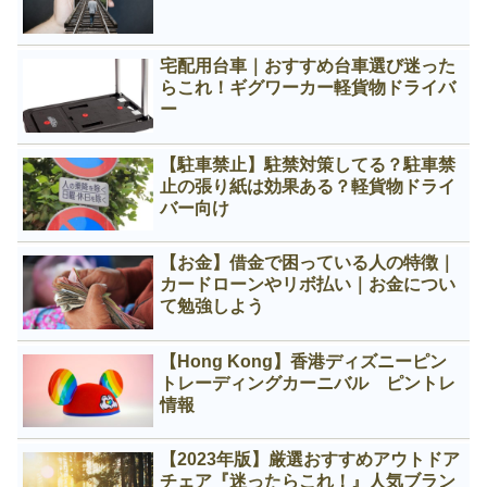
宅配用台車｜おすすめ台車選び迷った
らこれ！ギグワーカー軽貨物ドライバ
ー
【駐車禁止】駐禁対策してる？駐車禁
止の張り紙は効果ある？軽貨物ドライ
バー向け
【お金】借金で困っている人の特徴｜
カードローンやリボ払い｜お金につい
て勉強しよう
【Hong Kong】香港ディズニーピン
トレーディングカーニバル ピントレ
情報
【2023年版】厳選おすすめアウトドア
チェア『迷ったらこれ！』人気ブラン