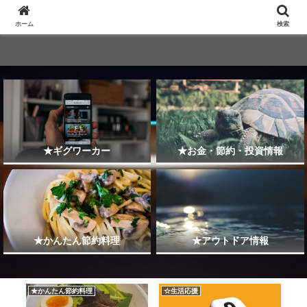
ホーム
検索
★ギグワーカー
★お金・節約・投資情報
★かんたん節約料理
★アウトドア情報
★かんたん節約料理
☆生活応援
☆