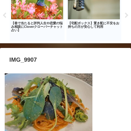
最新情
【巷で当たると評判人生や恋愛の悩
【宅配ボックス】置き配に不安をお
【節
ーセ
み相談にCloverクローバーチャット
持ちの方が安心して利用
で作
占い】
マい
IMG_9907