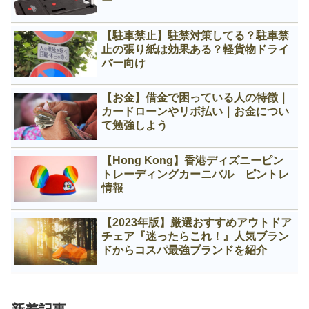
ー
【駐車禁止】駐禁対策してる？駐車禁
止の張り紙は効果ある？軽貨物ドライ
バー向け
【お金】借金で困っている人の特徴｜
カードローンやリボ払い｜お金につい
て勉強しよう
【Hong Kong】香港ディズニーピン
トレーディングカーニバル ピントレ
情報
【2023年版】厳選おすすめアウトドア
チェア『迷ったらこれ！』人気ブラン
ドからコスパ最強ブランドを紹介