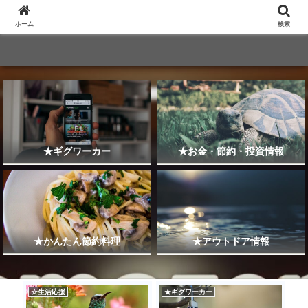
ホーム
検索
★ギグワーカー
★お金・節約・投資情報
★かんたん節約料理
★アウトドア情報
☆生活応援
★ギグワーカー
★