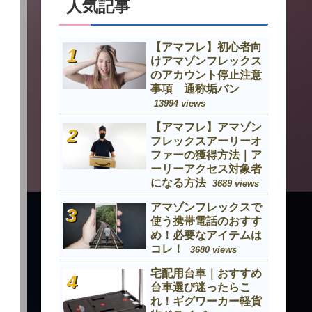
人気記事
【アマフレ】初心者向
けアマゾンフレックス
のアカウント停止注意
事項 通称垢バン
13994 views
【アマフレ】アマゾン
フレックスアーリーオ
ファーの獲得方法｜ア
ーリーアクセス対象者
になる方法
3689 views
アマゾンフレックスで
使う携帯電話のおすす
め！必要なアイテムは
コレ！
3680 views
宅配用台車｜おすすめ
台車選び迷ったらこ
れ！ギグワーカー軽貨