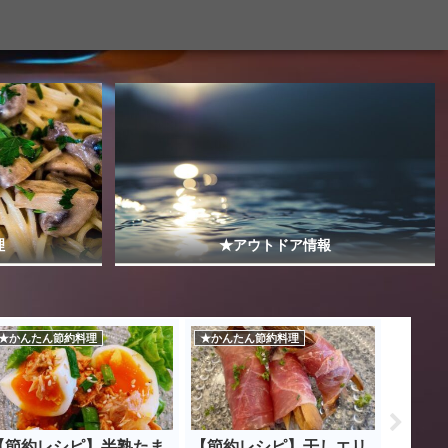
理
★アウトドア情報
★かんたん節約料理
★かんたん節約料理
★かんた
【節約レシピ】半熟たま
【節約レシピ】干しエリ
フライ