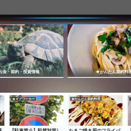
お金・節約・投資情報
★かんたん節約料
★ギグワーカー
★かんたん節約料理
募
【駐車禁止】駐禁対策し
たまご焼き用のフライパ