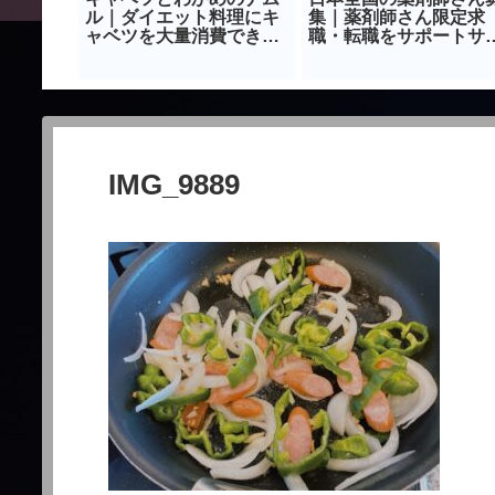
レシピー
ル｜ダイエット料理にキ
集｜薬剤師さん限定求
シピ
ャベツを大量消費できる
職・転職をサポートサ
レシピ｜おすすめおつま
ト
み
IMG_9889