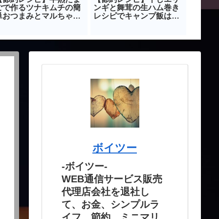
ごで作るツナキムチの簡
ンギと舞茸の生ハム巻き
エリア
単おつまみとマルちゃん
レシピでキャンプ飯は時
単に少
製麵で作るズボラまぜそ
短しよう！！
す！
ば
ボイツー
-ボイツー-
WEB通信サービス販売
代理店会社を退社し
て、お金、シンプルラ
イフ、節約、ミニマリ