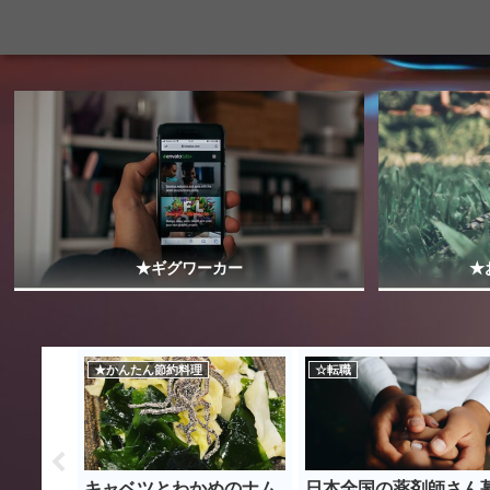
★ギグワーカー
★
★かんたん節約料理
☆転職
まみれア
キャベツとわかめのナム
日本全国の薬剤師さん