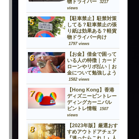
物ドライバー
3217
views
【駐車禁止】駐禁対策
してる？駐車禁止の張
り紙は効果ある？軽貨
物ドライバー向け
1797 views
【お金】借金で困って
いる人の特徴｜カード
ローンやリボ払い｜お
金について勉強しよう
1582 views
【Hong Kong】香港
ディズニーピントレー
ディングカーニバル
ピントレ情報
1507
views
【2023年版】厳選おす
すめアウトドアチェア
『迷ったらこれ！』人