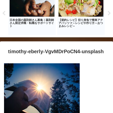
ルキ
日本全国の薬剤師さん募集｜薬剤師
【節約レシピ】切り身魚で簡単アク
【お
ソロ
さん限定求職・転職をサポートサイ
アパッツァ～レシピや作り方～おつ
方法
ト
まみレシピ～
でお
timothy-eberly-VgvMDrPoCN4-unsplash