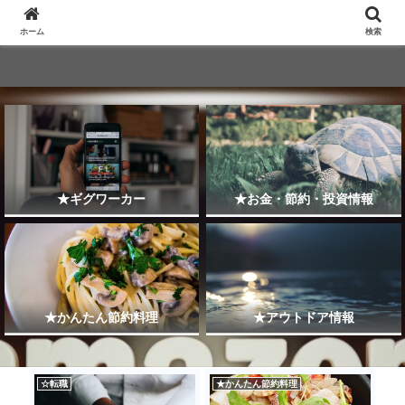
ホーム
検索
★ギグワーカー
★お金・節約・投資情報
★かんたん節約料理
★アウトドア情報
☆転職
★かんたん節約料理
★