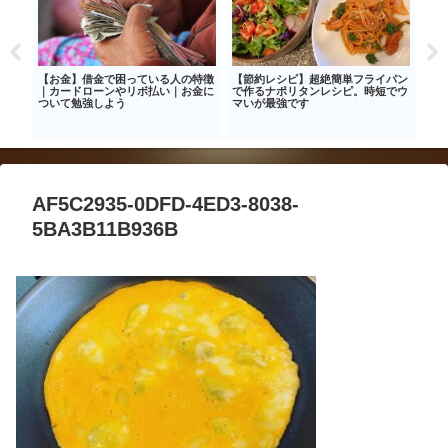
フに
【お金】借金で困っている人の特徴
【節約レシピ】超絶簡単フライパン
日本
転職
｜カードローンやリボ払い｜お金に
で作るナポリタンレシピ。時短でウ
さん
ついて勉強しよう
マいが最強です
ト
AF5C2935-0DFD-4ED3-8038-
5BA3B11B936B