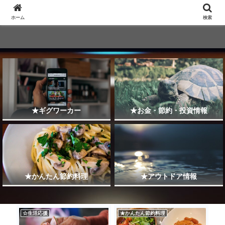
ホーム
検索
★ギグワーカー
★お金・節約・投資情報
★かんたん節約料理
★アウトドア情報
☆生活応援
★かんたん節約料理
☆