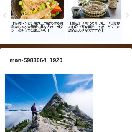
スレ
【節約レシピ】電気圧力鍋で作る簡
【生活】『東北のそば処』『山形県
【節
ッと
単肉じゃが★簡単で具を入れてボタ
のお取り寄せ蕎麦・そば』ギフトに
アパ
ン ポチッで出来上がり！
詰め合わせがおすすめ！
ま
man-5983064_1920