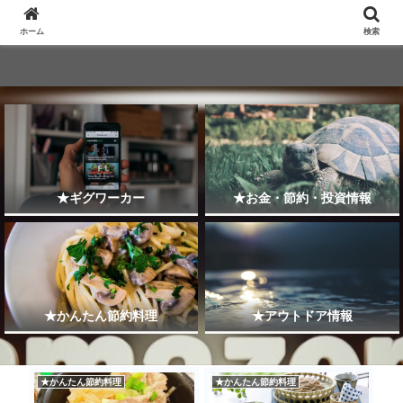
ホーム
検索
★ギグワーカー
★お金・節約・投資情報
★かんたん節約料理
★アウトドア情報
★かんたん節約料理
★かんたん節約料理
★