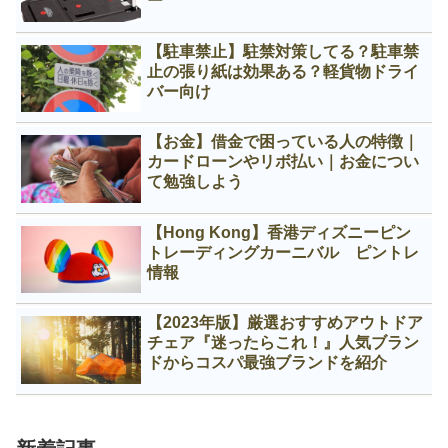
ー
【駐車禁止】駐禁対策してる？駐車禁
止の張り紙は効果ある？軽貨物ドライ
バー向け
【お金】借金で困っている人の特徴｜
カードローンやリボ払い｜お金につい
て勉強しよう
【Hong Kong】香港ディズニーピン
トレーディングカーニバル ピントレ
情報
【2023年版】厳選おすすめアウトドア
チェア『迷ったらこれ！』人気ブラン
ドからコスパ最強ブランドを紹介