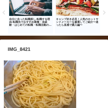
米の
自分に合った転職探し‐転職する理
キャンプ好き必見！人気のホットサ
やみ
！
由‐転職先でおすすめ業種・未経
ンドメーカーを厳選してご紹介〜迷
き 
験・はじめての転職・転職活動のは
ったら直感で購入編〜
レシ
じめ方
IMG_8421