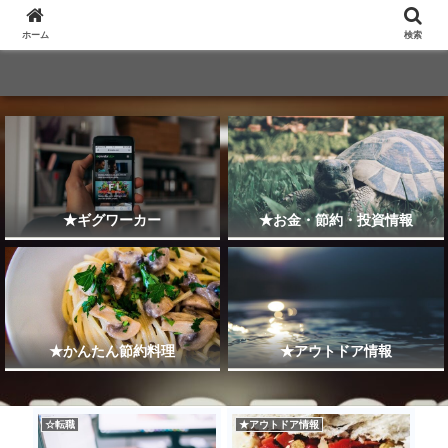
ホーム
検索
★ギグワーカー
★お金・節約・投資情報
★かんたん節約料理
★アウトドア情報
☆転職
★アウトドア情報
☆