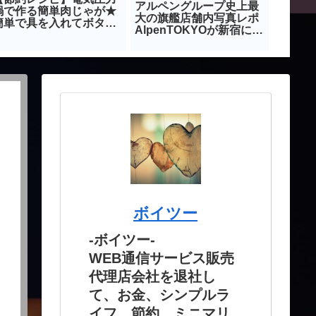
アルペングループ史上最
鍋で作る簡単肉じゃが★
プでの
大の旗艦店舗内写真レポ
簡単で具を入れてボタ
保人気メ
AlpenTOKYOが新宿にオ
ン ポチッで出来上が
ジャッ
ープン！
り！
ボイツー
-ボイツー-
WEB通信サービス販売
代理店会社を退社し
て、お金、シンプルラ
イフ、節約、ミニマリ