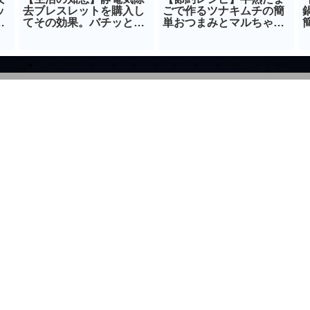
ッ
去ブレスレットを購入し
ごで作るツナキムチの簡
で
てその効果。バチッとし
単おつまみとマルちゃん
たら即購入
製麵で作るズボラまぜそ
ば