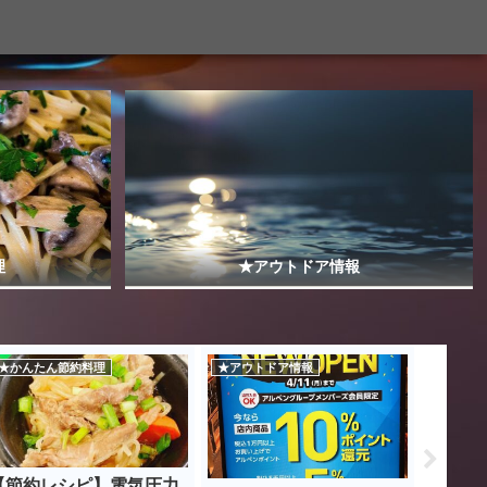
理
★アウトドア情報
★かんたん節約料理
★アウトドア情報
★アウト
【節約レシピ】電気圧力
【生活