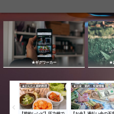
★ギグワーカー
★
★かんたん節約料理
★お金・節約・投資情報
クスとデ
【節約レシピ】圧力鍋で
【お金】過払い金の不