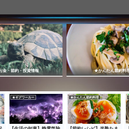
お金・節約・投資情報
★かんたん節約料
★ギグワーカー
★かんたん節約料理
安
【生活の知恵】静電気除
【節約レシピ】半熟たま