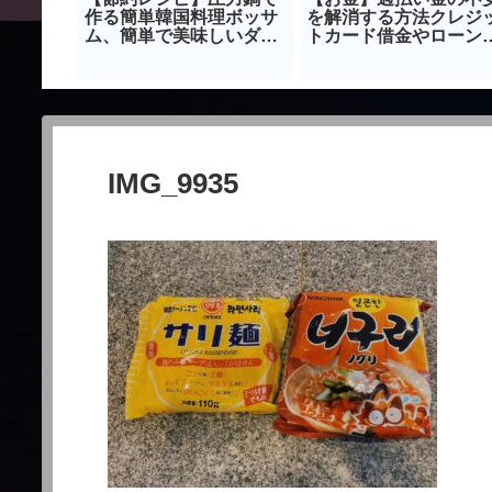
ついて
作る簡単韓国料理ボッサ
を解消する方法クレジ
ム、簡単で美味しいダイ
トカード借金やローン
エットレシピ
お悩みの方必見
IMG_9935