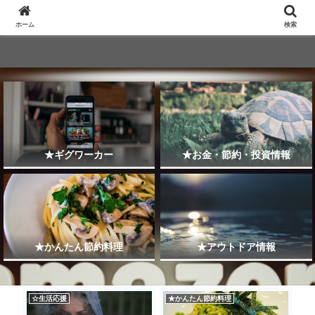
ホーム
検索
★ギグワーカー
★お金・節約・投資情報
★かんたん節約料理
★アウトドア情報
☆生活応援
★かんたん節約料理
★