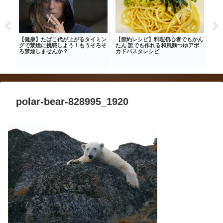
先行タ
【健康】たばこ代が上がるタイミン
【節約レシピ】料理初心者でもかん
～家
のキ
グで禁煙に挑戦しよう！もうそろそ
たん 誰でも作れる和風麵つゆアボ
チー
ろ禁煙しませんか？
カドパスタレシピ
ピ 
ない
polar-bear-828995_1920