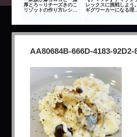
ついて
厚とろ～りチーズきのこ
レックスに挑戦しよう
リゾットの作り方レシ
ギグワーカーになる理
ピ 簡単で美味しい素人
｜amazon-flex
でも失敗しないメニュー
～
AA80684B-666D-4183-92D2