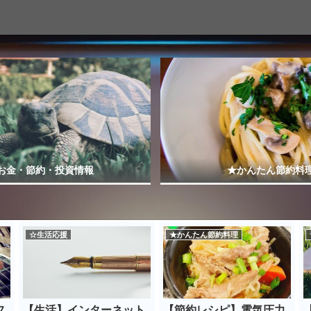
お金・節約・投資情報
★かんたん節約料
☆生活応援
★かんたん節約料理
フ
【生活】インターネット
【節約レシピ】電気圧力