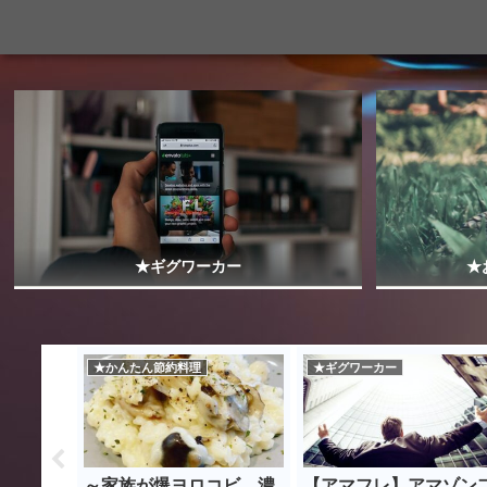
★ギグワーカー
★
★かんたん節約料理
★ギグワーカー
クスとデ
～家族が爆ヨロコビ 濃
【アマフレ】アマゾン