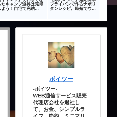
ったキャンプ道具は売却
フライパンで作るナポリ
ル｜ダ
しよう！自宅で完結
タンレシピ。時短でウマ
ャベツ
JUST BUY】
いが最強です
レシピ
み
ボイツー
-ボイツー-
WEB通信サービス販売
代理店会社を退社し
て、お金、シンプルラ
イフ、節約、ミニマリ