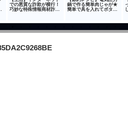
。
での悪質な詐欺が横行！
鍋で作る簡単肉じゃが★
由
巧妙な特殊情報商材詐欺
簡単で具を入れてボタ
に合った場合！
ン ポチッで出来上が
【
り！
-85DA2C9268BE