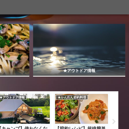
理
★アウトドア情報
★アウトドア情報
★かんたん節約料理
★かんた
【キャンプ】使わなくな
【節約レシピ】超絶簡単
キャベ