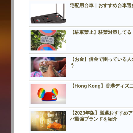
宅配用台車｜おすすめ台車選
【駐車禁止】駐禁対策してる
【お金】借金で困っている人
う
【Hong Kong】香港デ
【2023年版】厳選おすす
パ最強ブランドを紹介