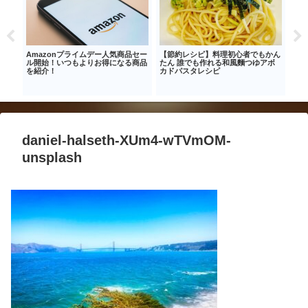
ン①
Amazonプライムデー人気商品セー
【節約レシピ】料理初心者でもかん
【節
ル開始！いつもよりお得になる商品
たん 誰でも作れる和風麵つゆアボ
で作
を紹介！
カドパスタレシピ
マい
daniel-halseth-XUm4-wTVmOM-
unsplash