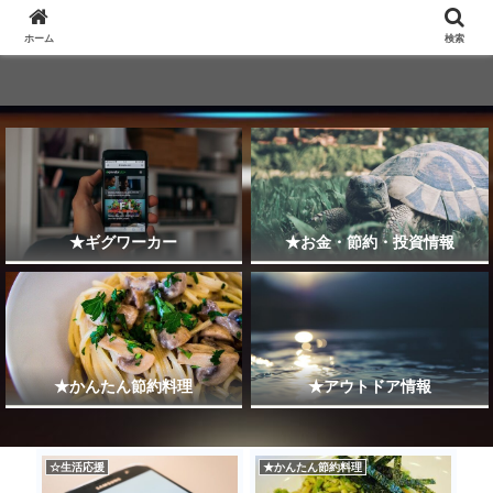
ホーム
検索
★ギグワーカー
★お金・節約・投資情報
★かんたん節約料理
★アウトドア情報
☆生活応援
★かんたん節約料理
★