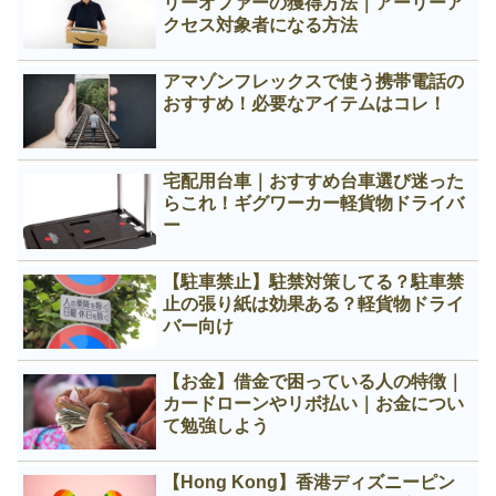
リーオファーの獲得方法｜アーリーア
クセス対象者になる方法
アマゾンフレックスで使う携帯電話の
おすすめ！必要なアイテムはコレ！
宅配用台車｜おすすめ台車選び迷った
らこれ！ギグワーカー軽貨物ドライバ
ー
【駐車禁止】駐禁対策してる？駐車禁
止の張り紙は効果ある？軽貨物ドライ
バー向け
【お金】借金で困っている人の特徴｜
カードローンやリボ払い｜お金につい
て勉強しよう
【Hong Kong】香港ディズニーピン