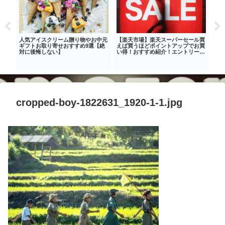
ン①
人気アイスクリーム贈り物やお中元
【楽天市場】楽天スーパーセール買
【ア
ギフトお取り寄せおすすめ9選【絶
えば買うほどポイントアップでお買
ーリ
対に後悔しない】
い得！おすすめ紹介！エントリー忘
ーア
れずに！
cropped-boy-1822631_1920-1-1.jpg