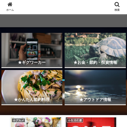
ホーム
検索
★ギグワーカー
★お金・節約・投資情報
★かんたん節約料理
★アウトドア情報
☆グルメ
☆生活応援
★