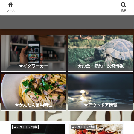
ホーム
検索
★ギグワーカー
★お金・節約・投資情報
★かんたん節約料理
★アウトドア情報
★アウトドア情報
★アウトドア情報
★