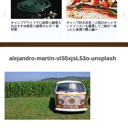
ル買
キャンプアウトドアに蚊取り線香入
キャンプ好き必見！人気のホットサ
【お
お買
れおすすめ蚊取り線香ホルダー 蚊
ンドメーカーを厳選してご紹介〜迷
お金
ー忘
対策
ったら直感で購入編〜
方法
alejandro-martin-vIS5xjsL53o-unsplash