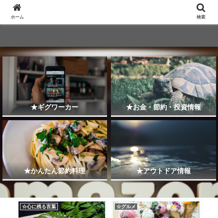
ホーム
検索
★ギグワーカー
★お金・節約・投資情報
★かんたん節約料理
★アウトドア情報
☆心に残る言葉
☆グルメ
★