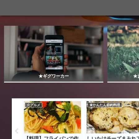
★ギグワーカー
★
☆グルメ
★かんたん節約料理
ライバー
【料理】フライパンで作
しいたけチーズまみれ