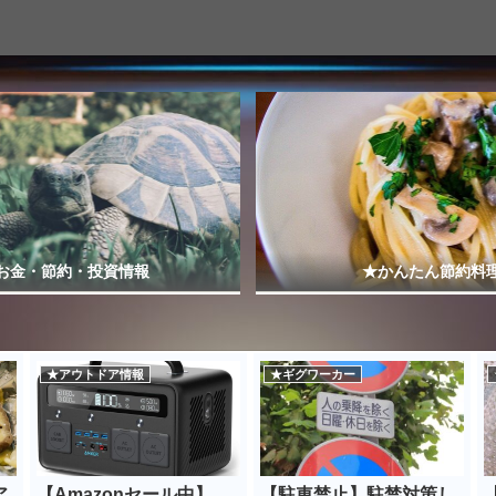
お金・節約・投資情報
★かんたん節約料
★アウトドア情報
★ギグワーカー
ア
【Amazonセール中】
【駐車禁止】駐禁対策し