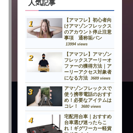
人気記事
【アマフレ】初心者向
けアマゾンフレックス
のアカウント停止注意
事項 通称垢バン
13994 views
【アマフレ】アマゾン
フレックスアーリーオ
ファーの獲得方法｜ア
ーリーアクセス対象者
になる方法
3689 views
アマゾンフレックスで
使う携帯電話のおすす
め！必要なアイテムは
コレ！
3680 views
宅配用台車｜おすすめ
台車選び迷ったらこ
れ！ギグワーカー軽貨