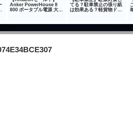
ー
Anker PowerHouse II
てる？駐車禁止の張り紙
800 ポータブル電源 大容
は効果ある？軽貨物ドラ
量 20％オフ
イバー向け
074E34BCE307