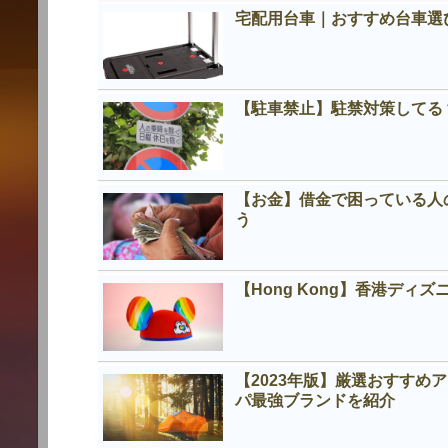
宅配用台車｜おすすめ台車選
【駐車禁止】駐禁対策してる
【お金】借金で困っている人
う
【Hong Kong】香港デ
【2023年版】厳選おすす
パ最強ブランドを紹介