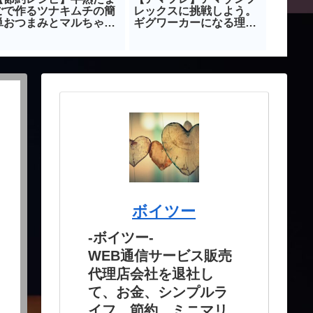
ごで作るツナキムチの簡
レックスに挑戦しよう。
しいあ
単おつまみとマルちゃん
ギグワーカーになる理由
ど心に
製麵で作るズボラまぜそ
｜amazon-flex
葉を紹
ば
ボイツー
-ボイツー-
WEB通信サービス販売
代理店会社を退社し
て、お金、シンプルラ
イフ、節約、ミニマリ