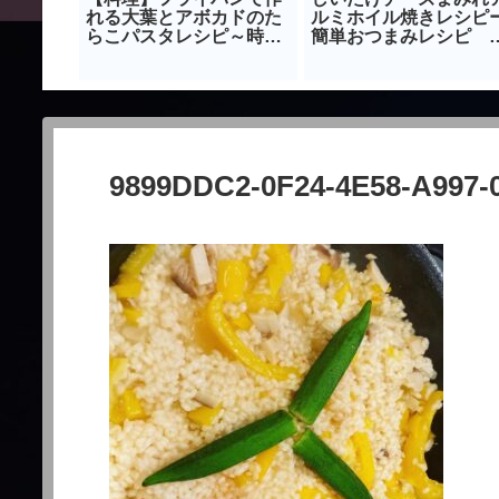
貨物ドラ
れる大葉とアボカドのた
ルミホイル焼きレシピ
ー習得方
らこパスタレシピ～時短
簡単おつまみレシピ
x
メニュー～
BBQー
9899DDC2-0F24-4E58-A997-