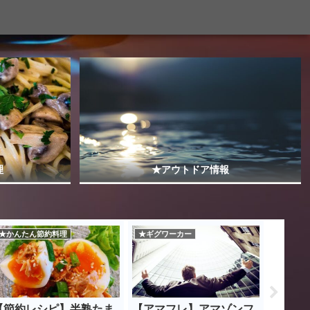
理
★アウトドア情報
★かんたん節約料理
★ギグワーカー
☆心に残
【節約レシピ】半熟たま
【アマフレ】アマゾンフ
心に残