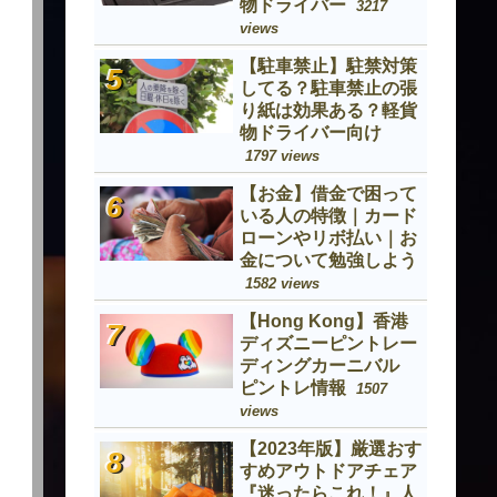
物ドライバー
3217
views
【駐車禁止】駐禁対策
してる？駐車禁止の張
り紙は効果ある？軽貨
物ドライバー向け
1797 views
【お金】借金で困って
いる人の特徴｜カード
ローンやリボ払い｜お
金について勉強しよう
1582 views
【Hong Kong】香港
ディズニーピントレー
ディングカーニバル
ピントレ情報
1507
views
【2023年版】厳選おす
すめアウトドアチェア
『迷ったらこれ！』人