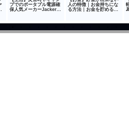
ァ
プでのポータブル電源確
人の特徴｜お金持ちにな
ー
保人気メーカーJackery
る方法｜お金を貯める方
方
ジャックリ
法｜借金から抜け出す方
法