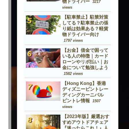
物ドライバー
3217
views
【駐車禁止】駐禁対策
してる？駐車禁止の張
り紙は効果ある？軽貨
物ドライバー向け
1797 views
【お金】借金で困って
いる人の特徴｜カード
ローンやリボ払い｜お
金について勉強しよう
1582 views
【Hong Kong】香港
ディズニーピントレー
ディングカーニバル
ピントレ情報
1507
views
【2023年版】厳選おす
すめアウトドアチェア
『迷ったらこれ！』人