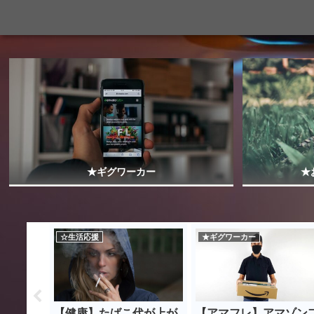
★ギグワーカー
★
☆生活応援
★ギグワーカー
サーモン
【健康】たばこ代が上が
【アマフレ】アマゾン