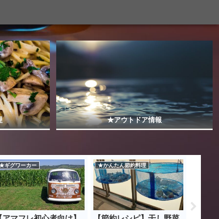
理
★アウトドア情報
★ギグワーカー
★かんたん節約料理
☆転職
【アマフレ初心者向け】
【節約レシピ】干し野菜
【仕事