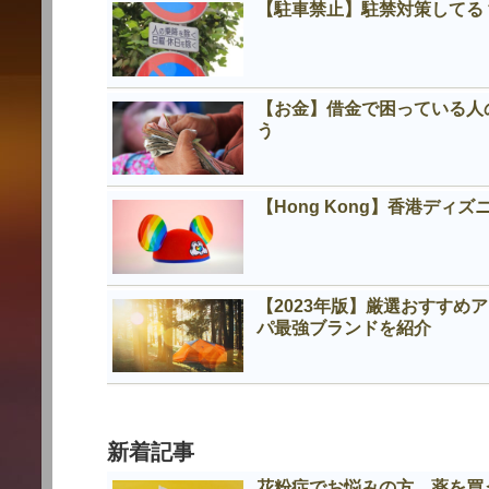
【駐車禁止】駐禁対策してる
【お金】借金で困っている人
う
【Hong Kong】香港デ
【2023年版】厳選おすす
パ最強ブランドを紹介
新着記事
花粉症でお悩みの方 薬を買う