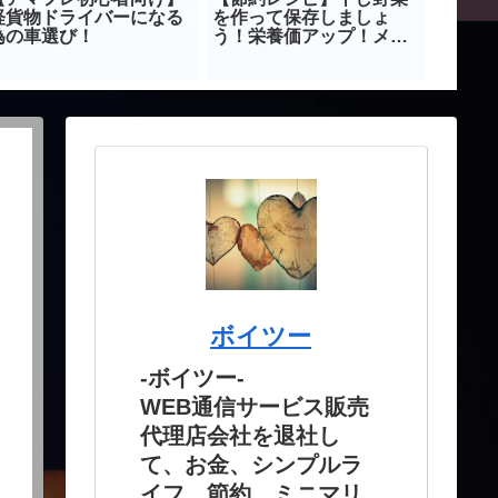
軽貨物ドライバーになる
を作って保存しましょ
スタッ
為の車選び！
う！栄養価アップ！メリ
いお仕
ットだらけ！
て給料
う。
ボイツー
-ボイツー-
WEB通信サービス販売
代理店会社を退社し
て、お金、シンプルラ
イフ、節約、ミニマリ