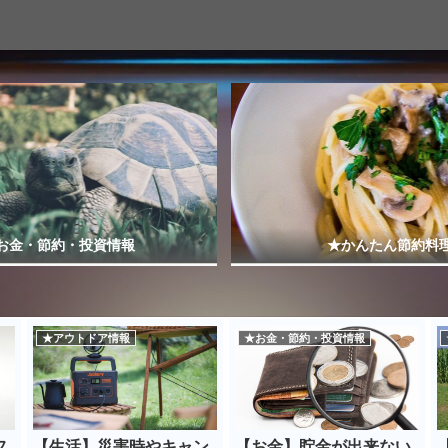
お金・節約・投資情報
★かんたん節約料
★アウトドア情報
★お金・節約・投資情報
フ
【生活】災害時やキャン
【お金】貯金が出来ない