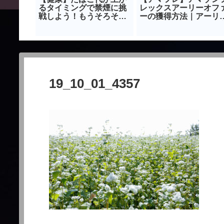
アボカド
るタイミングで禁煙に挑
レックスアーリーオフ
レシピ
戦しよう！もうそろそろ
ーの獲得方法｜アーリ
禁煙しませんか？
アクセス対象者になる
法
19_10_01_4357