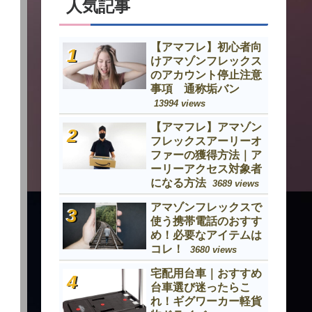
人気記事
【アマフレ】初心者向
けアマゾンフレックス
のアカウント停止注意
事項 通称垢バン
13994 views
【アマフレ】アマゾン
フレックスアーリーオ
ファーの獲得方法｜ア
ーリーアクセス対象者
になる方法
3689 views
アマゾンフレックスで
使う携帯電話のおすす
め！必要なアイテムは
コレ！
3680 views
宅配用台車｜おすすめ
台車選び迷ったらこ
れ！ギグワーカー軽貨