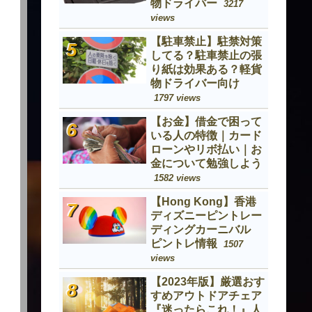
物ドライバー
3217
views
【駐車禁止】駐禁対策
してる？駐車禁止の張
り紙は効果ある？軽貨
物ドライバー向け
1797 views
【お金】借金で困って
いる人の特徴｜カード
ローンやリボ払い｜お
金について勉強しよう
1582 views
【Hong Kong】香港
ディズニーピントレー
ディングカーニバル
ピントレ情報
1507
views
【2023年版】厳選おす
すめアウトドアチェア
『迷ったらこれ！』人