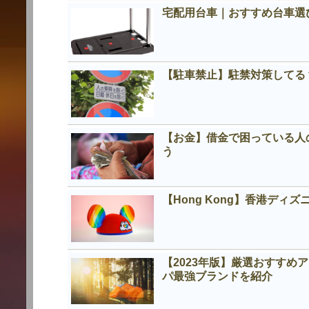
宅配用台車｜おすすめ台車選
【駐車禁止】駐禁対策してる
【お金】借金で困っている人
う
【Hong Kong】香港デ
【2023年版】厳選おすす
パ最強ブランドを紹介