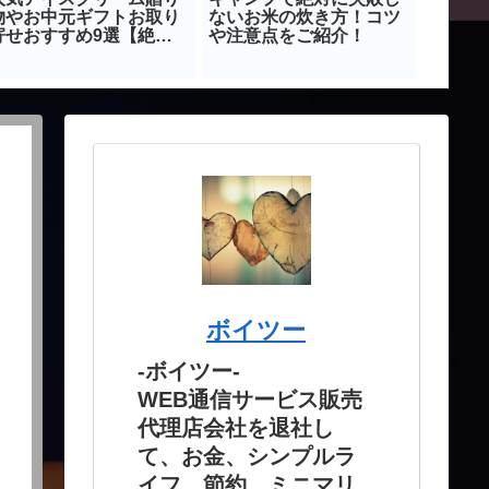
物やお中元ギフトお取り
ないお米の炊き方！コツ
イエッ
寄せおすすめ9選【絶対
や注意点をご紹介！
ゆる健
に後悔しない】
ボイツー
-ボイツー-
WEB通信サービス販売
代理店会社を退社し
て、お金、シンプルラ
イフ、節約、ミニマリ