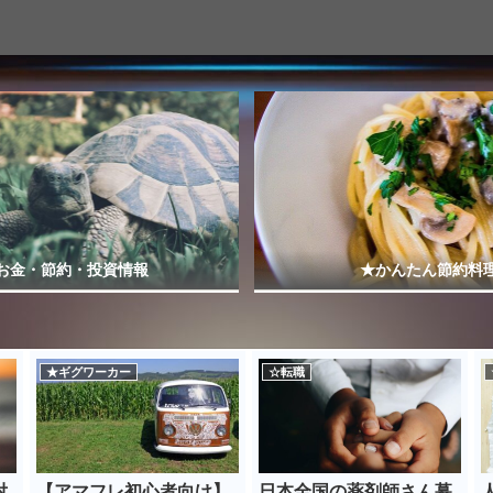
お金・節約・投資情報
★かんたん節約料
★ギグワーカー
☆転職
対
【アマフレ初心者向け】
日本全国の薬剤師さん募