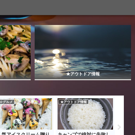
理
★アウトドア情報
☆グルメ
★アウトドア情報
☆グルメ
人気アイスクリーム贈り
キャンプで絶対に失敗し
ブロッ