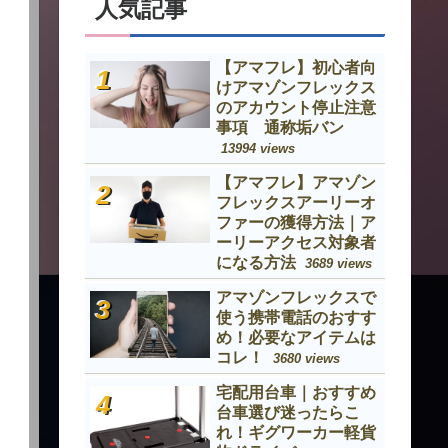
人気記事
【アマフレ】初心者向
けアマゾンフレックス
のアカウント停止注意
事項 通称垢バン
13994 views
【アマフレ】アマゾン
フレックスアーリーオ
ファーの獲得方法｜ア
ーリーアクセス対象者
になる方法
3689 views
アマゾンフレックスで
使う携帯電話のおすす
め！必要なアイテムは
コレ！
3680 views
宅配用台車｜おすすめ
台車選び迷ったらこ
れ！ギグワーカー軽貨