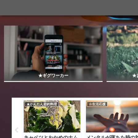
★ギグワーカー
★
★かんたん節約料理
☆生活応援
クスで使
キャベツとわかめのナム
メンタルが落ちた時の