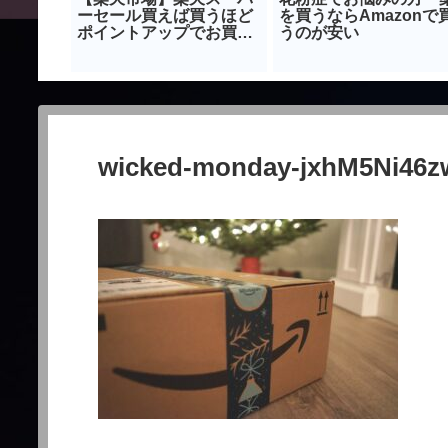
お野菜さ
ーセール買えば買うほど
を買うならAmazonで
ナにんに
ポイントアップでお買い
うのが安い
ピ！
得！おすすめ紹介！エン
トリー忘れずに！
wicked-monday-jxhM5Ni46z