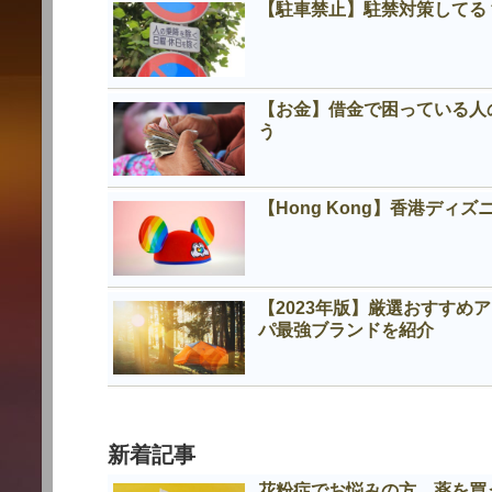
【駐車禁止】駐禁対策してる
【お金】借金で困っている人
う
【Hong Kong】香港デ
【2023年版】厳選おすす
パ最強ブランドを紹介
新着記事
花粉症でお悩みの方 薬を買う