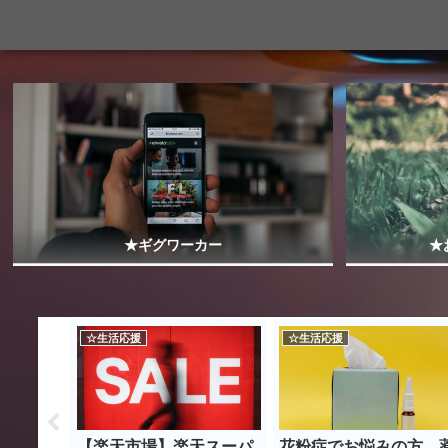
★ギグワーカー
★
☆生活応援
☆生活応援
したら止
【楽天市場】楽天スーパ
花粉症でお悩みの方 