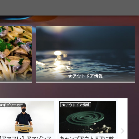
理
★アウトドア情報
★ギグワーカー
★アウトドア情報
★ギグワ
【アマフレ】アマゾンフ
キャンプアウトドアに蚊
【アマ