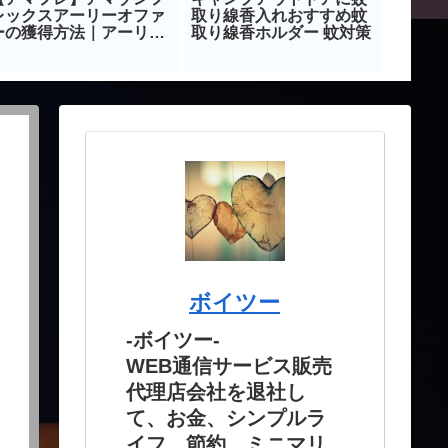
レックスアーリーオファ
取り線香入れおすすめ蚊
黒ナン
ーの獲得方法｜アーリー
取り線香ホルダー 蚊対策
簡単！
アクセス対象者になる方
れてい
法
ボイツー
-ボイツー-
WEB通信サービス販売
代理店会社を退社し
て、お金、シンプルラ
イフ、節約、ミニマリ