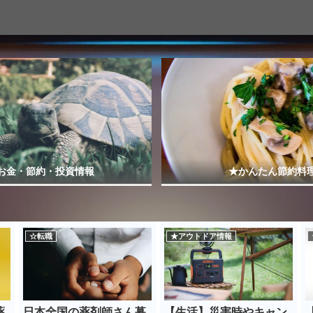
お金・節約・投資情報
★かんたん節約料
☆転職
★アウトドア情報
薬
日本全国の薬剤師さん募
【生活】災害時やキャン