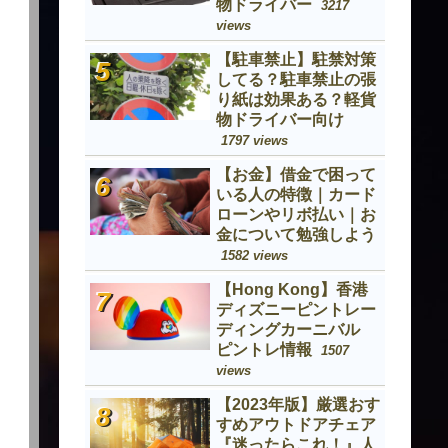
物ドライバー
3217
views
【駐車禁止】駐禁対策
してる？駐車禁止の張
り紙は効果ある？軽貨
物ドライバー向け
1797 views
【お金】借金で困って
いる人の特徴｜カード
ローンやリボ払い｜お
金について勉強しよう
1582 views
【Hong Kong】香港
ディズニーピントレー
ディングカーニバル
ピントレ情報
1507
views
【2023年版】厳選おす
すめアウトドアチェア
『迷ったらこれ！』人