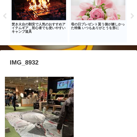
おし
焚き火台の割安で人気のおすすめア
母の日プレゼント貰う側が嬉しかっ
キャ
！キ
イテムギア＿初心者でも使いやすい
た特集 いつもありがとうを形に
ンド
キャンプ道具
った
IMG_8932