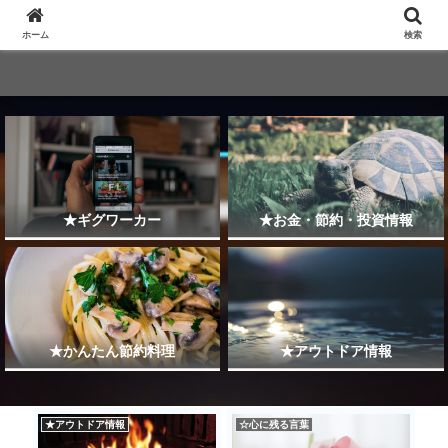
ホーム
検索
★ギグワーカー
★お金・節約・投資情報
★かんたん節約料理
★アウトドア情報
★アウトドア情報
☆心に残る言葉
★