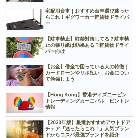
宅配用台車｜おすすめ台車選び迷った
らこれ！ギグワーカー軽貨物ドライバ
ー
【駐車禁止】駐禁対策してる？駐車禁
止の張り紙は効果ある？軽貨物ドライ
バー向け
【お金】借金で困っている人の特徴｜
カードローンやリボ払い｜お金につい
て勉強しよう
【Hong Kong】香港ディズニーピン
トレーディングカーニバル ピントレ
情報
【2023年版】厳選おすすめアウトドア
チェア『迷ったらこれ！』人気ブラン
ドからコスパ最強ブランドを紹介