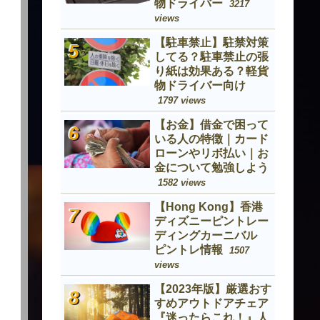
物ドライバー
3217
views
【駐車禁止】駐禁対策
してる？駐車禁止の張
り紙は効果ある？軽貨
物ドライバー向け
1797 views
【お金】借金で困って
いる人の特徴｜カード
ローンやリボ払い｜お
金について勉強しよう
1582 views
【Hong Kong】香港
ディズニーピントレー
ディングカーニバル
ピントレ情報
1507
views
【2023年版】厳選おす
すめアウトドアチェア
『迷ったらこれ！』人