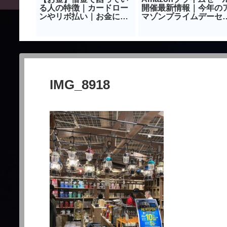
を購入し
る人の特徴｜カードロー
開催最新情報｜今年の
チッとし
ンやリボ払い｜お金につ
マゾンプライムデーセ
いて勉強しよう
ルはいつ！？
IMG_8918