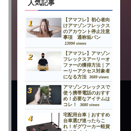
人気記事
【アマフレ】初心者向
けアマゾンフレックス
のアカウント停止注意
事項 通称垢バン
13994 views
【アマフレ】アマゾン
フレックスアーリーオ
ファーの獲得方法｜ア
ーリーアクセス対象者
になる方法
3689 views
アマゾンフレックスで
使う携帯電話のおすす
め！必要なアイテムは
コレ！
3680 views
宅配用台車｜おすすめ
台車選び迷ったらこ
れ！ギグワーカー軽貨