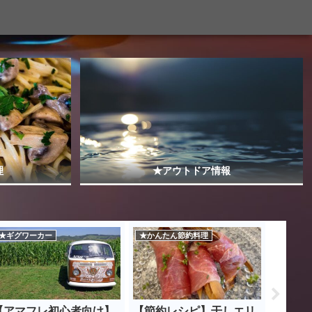
理
★アウトドア情報
★ギグワーカー
★かんたん節約料理
☆生活応
【アマフレ初心者向け】
【節約レシピ】干しエリ
Amaz