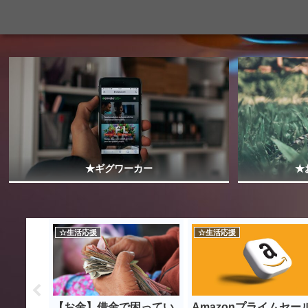
★ギグワーカー
★
☆生活応援
☆生活応援
静電気除
【お金】借金で困ってい
Amazonプライムセー