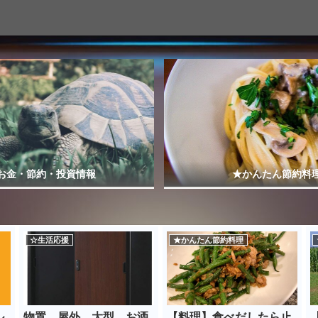
お金・節約・投資情報
★かんたん節約料
☆生活応援
★かんたん節約料理
ル
物置 屋外 大型 お洒
【料理】食べだしたら止