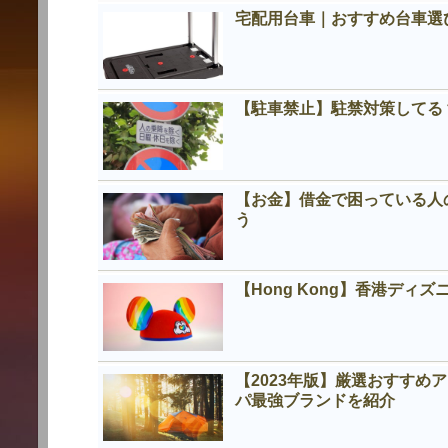
宅配用台車｜おすすめ台車選
【駐車禁止】駐禁対策してる
【お金】借金で困っている人
う
【Hong Kong】香港デ
【2023年版】厳選おすす
パ最強ブランドを紹介