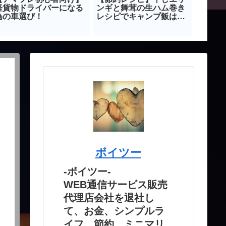
軽貨物ドライバーになる
ンギと舞茸の生ハム巻き
気商品
為の車選び！
レシピでキャンプ飯は時
もより
短しよう！！
紹介！
ボイツー
-ボイツー-
WEB通信サービス販売
代理店会社を退社し
て、お金、シンプルラ
イフ、節約、ミニマリ