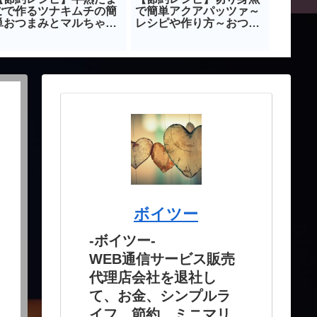
ごで作るツナキムチの簡
で簡単アクアパッツァ～
レック
単おつまみとマルちゃん
レシピや作り方～おつま
ーの獲
製麵で作るズボラまぜそ
みレシピ～
アクセ
ば
法
ボイツー
-ボイツー-
WEB通信サービス販売
代理店会社を退社し
て、お金、シンプルラ
イフ、節約、ミニマリ