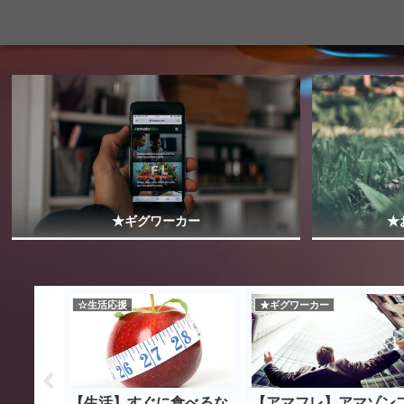
★ギグワーカー
★
☆生活応援
★ギグワーカー
干しエリ
【生活】すぐに食べるな
【アマフレ】アマゾン