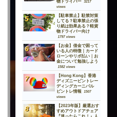
物ドライバー
3217
views
【駐車禁止】駐禁対策
してる？駐車禁止の張
り紙は効果ある？軽貨
物ドライバー向け
1797 views
【お金】借金で困って
いる人の特徴｜カード
ローンやリボ払い｜お
金について勉強しよう
1582 views
【Hong Kong】香港
ディズニーピントレー
ディングカーニバル
ピントレ情報
1507
views
【2023年版】厳選おす
すめアウトドアチェア
『迷ったらこれ！』人