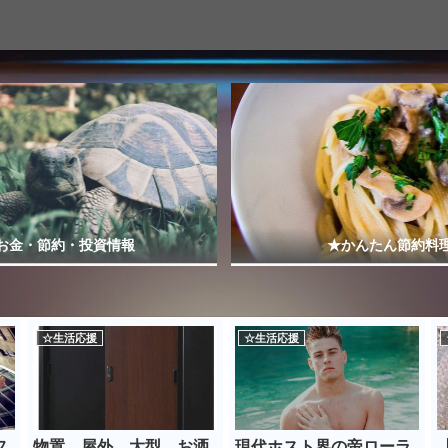
お金・節約・投資情報
★かんたん節約料
☆生活応援
☆生活応援
フ
物置 屋外 大型 お洒
現代ホスト界の帝ローラ