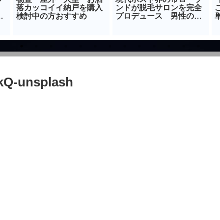
。
落カッコイイ納戸を購入
ンドが脱毛サロンを完全
由
検討中の方おすすめ
プロデュース 男性の為
の脱毛エステサロンが話
題
kQ-unsplash