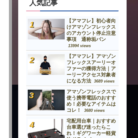
人気記事
【アマフレ】初心者向
けアマゾンフレックス
のアカウント停止注意
事項 通称垢バン
13994 views
【アマフレ】アマゾン
フレックスアーリーオ
ファーの獲得方法｜ア
ーリーアクセス対象者
になる方法
3689 views
アマゾンフレックスで
使う携帯電話のおすす
め！必要なアイテムは
コレ！
3680 views
宅配用台車｜おすすめ
台車選び迷ったらこ
れ！ギグワーカー軽貨