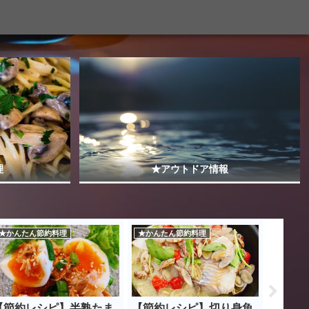
理
★アウトドア情報
★かんたん節約料理
★かんたん節約料理
★ギグワ
【節約レシピ】半熟たま
【節約レシピ】切り身魚
【アマ