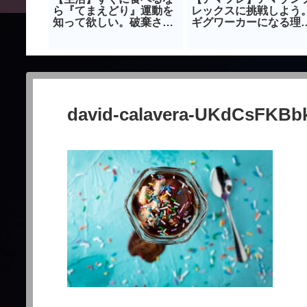
ハム巻き
ら『てまえどり』運動を
レックスに挑戦しよう
プ飯は時
知って欲しい。破棄され
ギグワーカーになる理
る食品を減らそう。
｜amazon-flex
david-calavera-UKdCsFKBb