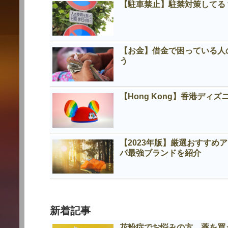
【駐車禁止】駐禁対策してる
【お金】借金で困っている人
う
【Hong Kong】香港デ
【2023年版】厳選おすす
パ最強ブランドを紹介
新着記事
花粉症でお悩みの方 薬を買う