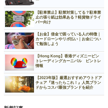
ー
【駐車禁止】駐禁対策してる？駐車禁
止の張り紙は効果ある？軽貨物ドライ
バー向け
【お金】借金で困っている人の特徴｜
カードローンやリボ払い｜お金につい
て勉強しよう
【Hong Kong】香港ディズニーピン
トレーディングカーニバル ピントレ
情報
【2023年版】厳選おすすめアウトドア
チェア『迷ったらこれ！』人気ブラン
ドからコスパ最強ブランドを紹介