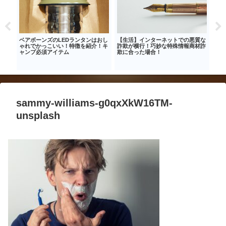
めア
ベアボーンズのLEDランタンはおし
【生活】インターネットでの悪質な
アマ
すい
ゃれでかっこいい！特徴を紹介！キ
詐欺が横行！巧妙な特殊情報商材詐
いに
ャンプ必須アイテム
欺に合った場合！
sammy-williams-g0qxXkW16TM-
unsplash