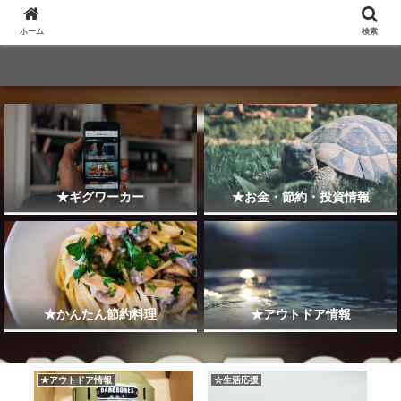
ホーム
検索
★ギグワーカー
★お金・節約・投資情報
★かんたん節約料理
★アウトドア情報
★アウトドア情報
☆生活応援
★