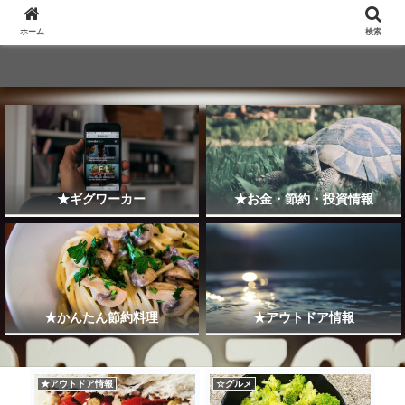
ホーム
検索
★ギグワーカー
★お金・節約・投資情報
★かんたん節約料理
★アウトドア情報
★アウトドア情報
☆グルメ
★