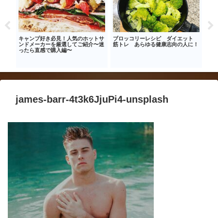
質な
キャンプ好き必見！人気のホットサ
ブロッコリーレシピ ダイエット
【ア
材詐
ンドメーカーを厳選してご紹介〜迷
筋トレ あらゆる健康志向の人に！
イバ
ったら直感で購入編〜
james-barr-4t3k6JjuPi4-unsplash