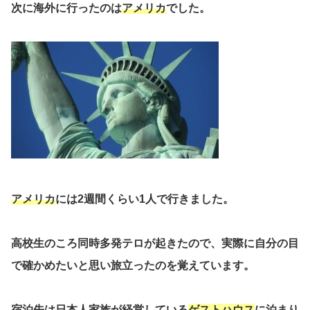
次に海外に行ったのは
アメリカ
でした。
アメリカ
には2週間くらい1人で行きました。
高校生のころ
同時多発テロ
が起きたので、実際に自分の目
で確かめたいと思い旅立ったのを覚えています。
宿泊先は日本人家族が経営している
ゲストハウス
に泊まり