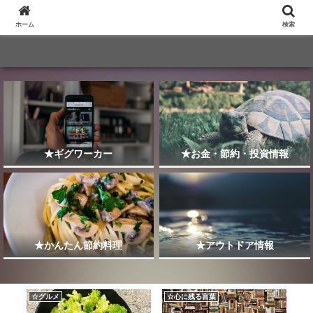
ホーム
検索
★ギグワーカー
★お金・節約・投資情報
★かんたん節約料理
★アウトドア情報
☆グルメ
☆心に残る言葉
☆