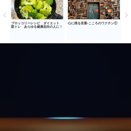
先行タ
ブロッコリーレシピ ダイエット
心に残る言葉‐こころのワクチン①
自分
のキ
筋トレ あらゆる健康志向の人に！
由‐
験・
じめ