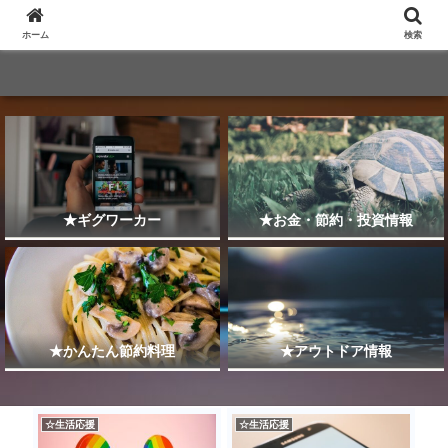
ホーム
検索
★ギグワーカー
★お金・節約・投資情報
★かんたん節約料理
★アウトドア情報
☆生活応援
☆生活応援
★