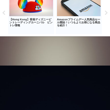
をお
【Hong Kong】香港ディズニーピ
Amazonプライムデー人気商品セー
【キ
ントレーディングカーニバル ピン
ル開始！いつもよりお得になる商品
に！
トレ情報
を紹介！
『お