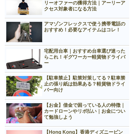
リーオファーの獲得方法｜アーリーア
クセス対象者になる方法
アマゾンフレックスで使う携帯電話の
おすすめ！必要なアイテムはコレ！
宅配用台車｜おすすめ台車選び迷った
らこれ！ギグワーカー軽貨物ドライバ
ー
【駐車禁止】駐禁対策してる？駐車禁
止の張り紙は効果ある？軽貨物ドライ
バー向け
【お金】借金で困っている人の特徴｜
カードローンやリボ払い｜お金につい
て勉強しよう
【Hong Kong】香港ディズニーピン